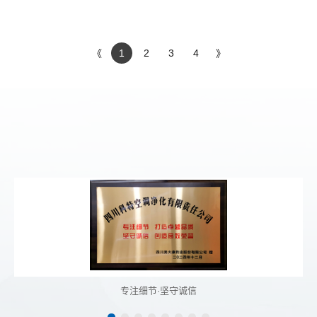
《
1
2
3
4
》
专注细节·坚守诚信